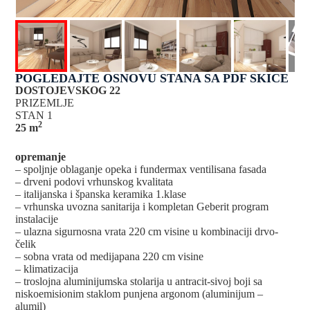
POGLEDAJTE OSNOVU STANA SA PDF SKICE
DOSTOJEVSKOG 22
PRIZEMLJE
STAN 1
2
25 m
opremanje
– spoljnje oblaganje opeka i fundermax ventilisana fasada
– drveni podovi vrhunskog kvalitata
– italijanska i španska keramika 1.klase
– vrhunska uvozna sanitarija i kompletan Geberit program
instalacije
– ulazna sigurnosna vrata 220 cm visine u kombinaciji drvo-
čelik
– sobna vrata od medijapana 220 cm visine
– klimatizacija
– troslojna aluminijumska stolarija u antracit-sivoj boji sa
niskoemisionim staklom punjena argonom (aluminijum –
alumil)