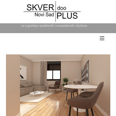
za izgradnju stambenih i nestambenih objekata