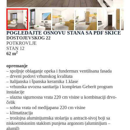
POGLEDAJTE OSNOVU STANA SA PDF SKICE
DOSTOJEVSKOG 22
POTKROVLJE
STAN 12
2
62 m
opremanje
– spoljnje oblaganje opeka i fundermax ventilisana fasada
– drveni podovi vrhunskog kvalitata
– italijanska i španska keramika 1.klase
– vrhunska uvozna sanitarija i kompletan Geberit program
instalacije
– ulazna sigurnosna vrata 220 cm visine u kombinaciji drvo-
čelik
– sobna vrata od medijapana 220 cm visine
– klimatizacija
– troslojna aluminijumska stolarija u antracit-sivoj boji sa
niskoemisionim staklom punjena argonom (aluminijum –
alumil)