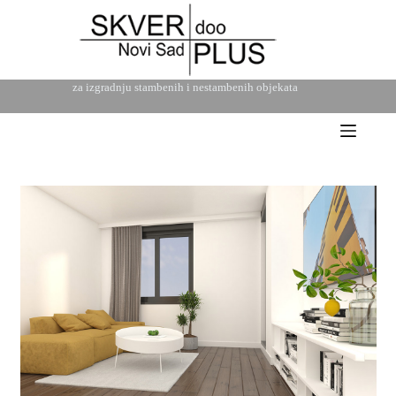
za izgradnju stambenih i nestambenih objekata