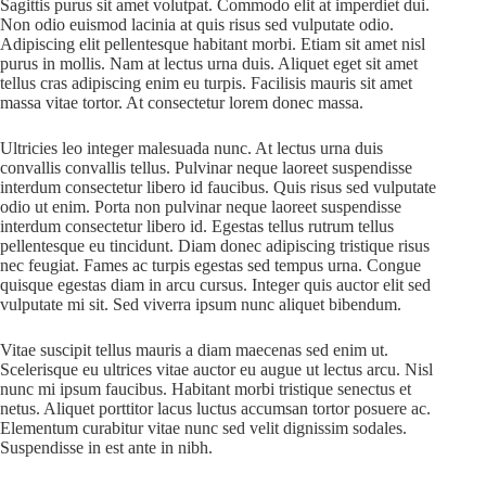
Sagittis purus sit amet volutpat. Commodo elit at imperdiet dui.
Non odio euismod lacinia at quis risus sed vulputate odio.
Adipiscing elit pellentesque habitant morbi. Etiam sit amet nisl
purus in mollis. Nam at lectus urna duis. Aliquet eget sit amet
tellus cras adipiscing enim eu turpis. Facilisis mauris sit amet
massa vitae tortor. At consectetur lorem donec massa.
Ultricies leo integer malesuada nunc. At lectus urna duis
convallis convallis tellus. Pulvinar neque laoreet suspendisse
interdum consectetur libero id faucibus. Quis risus sed vulputate
odio ut enim. Porta non pulvinar neque laoreet suspendisse
interdum consectetur libero id. Egestas tellus rutrum tellus
pellentesque eu tincidunt. Diam donec adipiscing tristique risus
nec feugiat. Fames ac turpis egestas sed tempus urna. Congue
quisque egestas diam in arcu cursus. Integer quis auctor elit sed
vulputate mi sit. Sed viverra ipsum nunc aliquet bibendum.
Vitae suscipit tellus mauris a diam maecenas sed enim ut.
Scelerisque eu ultrices vitae auctor eu augue ut lectus arcu. Nisl
nunc mi ipsum faucibus. Habitant morbi tristique senectus et
netus. Aliquet porttitor lacus luctus accumsan tortor posuere ac.
Elementum curabitur vitae nunc sed velit dignissim sodales.
Suspendisse in est ante in nibh.